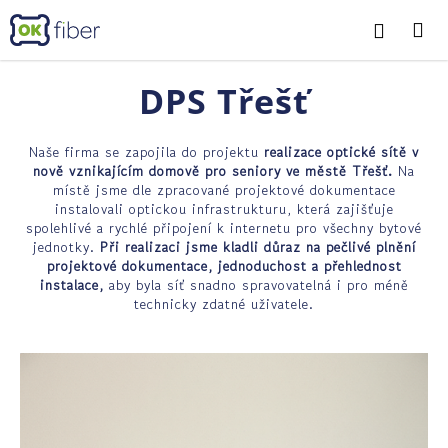
K
Přejít
M
Přihláš
na
o
obsah
Zpět
Zpět
š
í
DPS Třešť
C
k
o
Naše firma se zapojila do projektu
realizace optické sítě v
p
nově vznikajícím domově pro seniory ve městě Třešť
.
Na
o
místě jsme dle zpracované projektové dokumentace
t
instalovali optickou infrastrukturu, která zajišťuje
spolehlivé a rychlé připojení k internetu pro všechny bytové
ř
jednotky.
Při realizaci jsme kladli důraz na pečlivé plnění
e
projektové dokumentace, jednoduchost a přehlednost
instalace
,
aby byla síť snadno spravovatelná i pro méně
b
technicky zdatné uživatele.
u
j
e
t
e
n